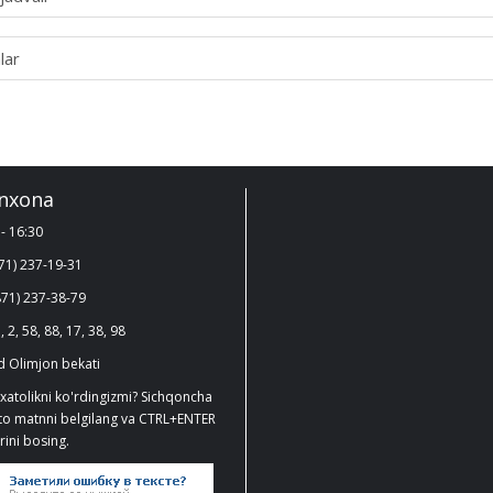
lar
nxona
- 16:30
71) 237-19-31
71) 237-38-79
, 2, 58, 88, 17, 38, 98
 Olimjon bekati
xatolikni ko'rdingizmi? Sichqoncha
ato matnni belgilang va CTRL+ENTER
ini bosing.