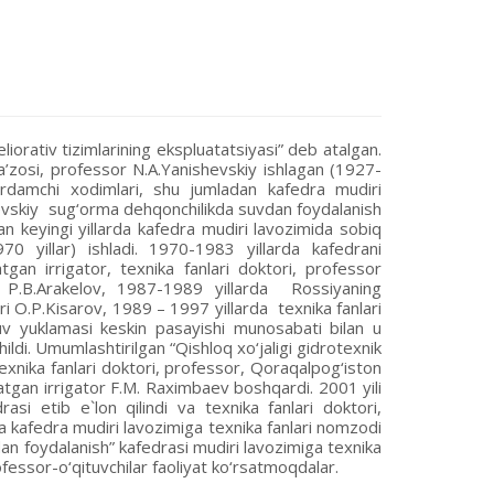
iorativ tizimlarining ekspluatatsiyasi” deb atalgan.
 a’zosi, professor N.A.Yanishevskiy ishlagan (1927-
-yordamchi xodimlari, shu jumladan kafedra mudiri
hevskiy sug‘orma dehqonchilikda suvdan foydalanish
dan keyingi yillarda kafedra mudiri lavozimida sobiq
70 yillar) ishladi. 1970-1983 yillarda kafedrani
gan irrigator, texnika fanlari doktori, professor
 P.B.Arakelov, 1987-1989 yillarda Rossiyaning
ri O.P.Kisarov, 1989 – 1997 yillarda texnika fanlari
uv yuklamasi keskin pasayishi munosabati bilan u
hildi. Umumlashtirilgan “Qishloq xo‘jaligi gidrotexnik
texnika fanlari doktori, professor, Qoraqalpog‘iston
tgan irrigator F.M. Raximbaev boshqardi. 2001 yili
si etib e`lon qilindi va texnika fanlari doktori,
a kafedra mudiri lavozimiga texnika fanlari nomzodi
an foydalanish” kafedrasi mudiri lavozimiga texnika
fessor-o‘qituvchilar faoliyat ko‘rsatmoqdalar.