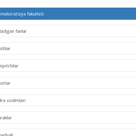
melioratsiya fakulteti
iladigan fanlar
ishlar
qotchilar
orlar
ra xodimlari
raklar
jadvali