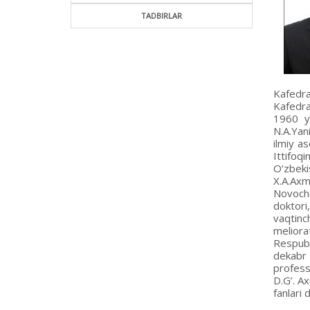
TADBIRLAR
Kafedra
Kafedra
1960 yi
N.A.Yan
ilmiy a
Ittifoq
O‘zbeki
X.A.Ax
Novocher
doktori
vaqtinch
meliora
Respubl
dekabr 
profess
D.G’. A
fanlari