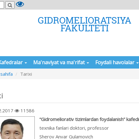
GIDROMELIORATSIYA
FAKULTETI
Kafedralar
Ma'naviyat va ma'rifat
Foydali havolalar
sahifa
Tarixi
i
2.2017
11586
“Gidromeliorativ tizimlardan foydalanish” kafedr
texnika fanlari doktori, professor
Sherov Anvar Gulamovich