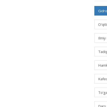
Gidro
O'qit
Ilmiy 
Tadqi
Hamk
Kafed
To'ga
Dars 