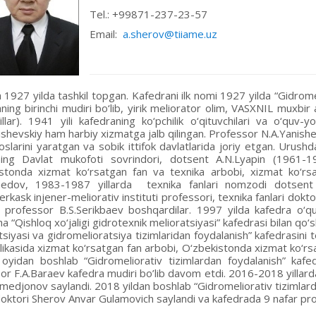
Tel.: +99871-237-23-57
Email:
a.sherov@tiiame.uz
 1927 yilda tashkil topgan. Kafedrani ilk nomi 1927 yilda “Gidromel
ning birinchi mudiri bo‘lib, yirik meliorator olim, VASXNIL muxbir
llar). 1941 yili kafedraning ko‘pchilik o‘qituvchilari va o‘quv
ishevskiy ham harbiy xizmatga jalb qilingan. Professor N.A.Yanis
soslarini yaratgan va sobik ittifok davlatlarida joriy etgan. Urush
ining Davlat mukofoti sovrindori, dotsent A.N.Lyapin (1961-19
stonda xizmat ko‘rsatgan fan va texnika arbobi, xizmat ko‘rsat
medov, 1983-1987 yillarda texnika fanlari nomzodi dotsent
kask injener-meliorativ instituti professori, texnika fanlari dokto
, professor B.S.Serikbaev boshqardilar. 1997 yilda kafedra o‘q
a “Qishloq xo‘jaligi gidrotexnik melioratsiyasi” kafedrasi bilan qo‘s
tsiyasi va gidromelioratsiya tizimlaridan foydalanish” kafedrasini 
ikasida xizmat ko‘rsatgan fan arbobi, O‘zbekistonda xizmat ko‘rsa
oyidan boshlab “Gidromeliorativ tizimlardan foydalanish” kafedra
or F.A.Baraev kafedra mudiri bo’lib davom etdi. 2016-2018 yillard
xmedjonov saylandi. 2018 yildan boshlab “Gidromeliorativ tizimlard
 doktori Sherov Anvar Gulamovich saylandi va kafedrada 9 nafar pro