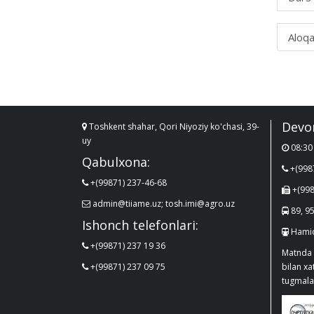
Aloqa
Devo
Toshkent shahar, Qori Niyoziy ko'chasi, 39-
uy
08:30 
Qabulxona:
+(998
+(99871) 237-46-68
+(998
admin@tiiame.uz; tosh.imi@agro.uz
89, 95
Ishonch telefonlari:
Hamid
+(99871) 237 19 36
Matnda 
+(99871) 237 09 75
bilan x
tugmalar