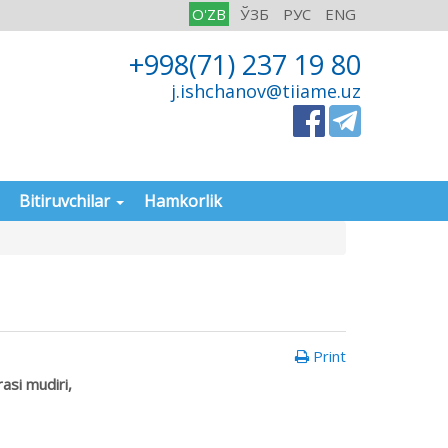
O'ZB
ЎЗБ
РУС
ENG
+998(71) 237 19 80
j.ishchanov@tiiame.uz
Bitiruvchilar
Hamkorlik
Print
asi mudiri,