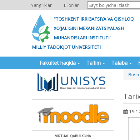
Yangiliklar
E'lonlar
"TOSHKENT IRRIGATSIYA VA QISHLOQ
XO'JALIGINI MEXANIZATSIYALASH
MUHANDISLARI INSTITUTI"
MILLIY TADQIQOT UNIVERSITETI
Fakultet haqida
Ta'lim
Talaba
Bosh 
Tarix
19.1
VIRTUAL QABULXONA