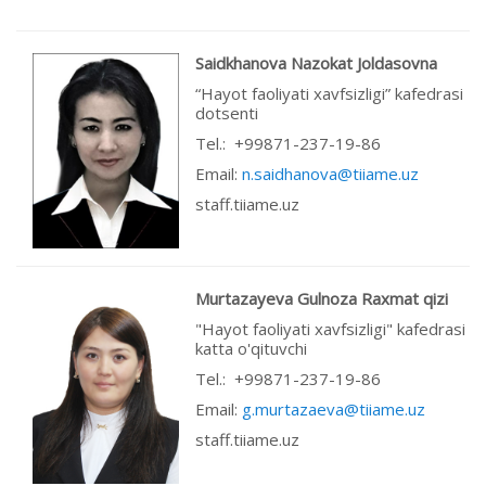
Saidkhanova Nazokat Joldasovna
“Hayot faoliyati xavfsizligi” kafedrasi
dotsenti
Теl.: +99871-237-19-86
Email:
n.saidhanova@tiiame.uz
staff.tiiame.uz
Murtazayeva Gulnoza Raxmat qizi
"Hayot faoliyati xavfsizligi" kafedrasi
katta o'qituvchi
Теl.: +99871-237-19-86
Email:
g.murtazaeva@tiiame.uz
staff.tiiame.uz