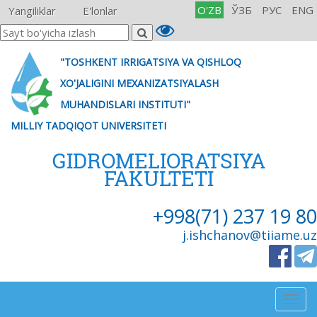
O'ZB
ЎЗБ
РУС
ENG
Yangiliklar
E'lonlar
"TOSHKENT IRRIGATSIYA VA QISHLOQ
XO'JALIGINI MEXANIZATSIYALASH
MUHANDISLARI INSTITUTI"
MILLIY TADQIQOT UNIVERSITETI
GIDROMELIORATSIYA
FAKULTETI
+998(71) 237 19 80
j.ishchanov@tiiame.uz
Togg
navig