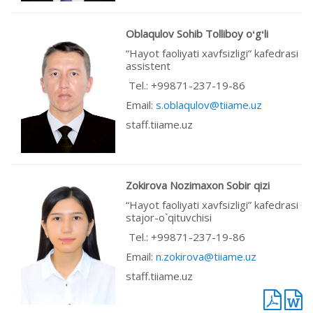
Oblaqulov Sohib Tolliboy oʻgʻli
“Hayot faoliyati xavfsizligi” kafedrasi
assistent
Tel.: +99871-237-19-86
Email:
s.oblaqulov@tiiame.uz
staff.tiiame.uz
Zokirova Nozimaxon Sobir qizi
“Hayot faoliyati xavfsizligi” kafedrasi
stajor-o`qituvchisi
Tel.: +99871-237-19-86
Email:
n.zokirova@tiiame.uz
staff.tiiame.uz