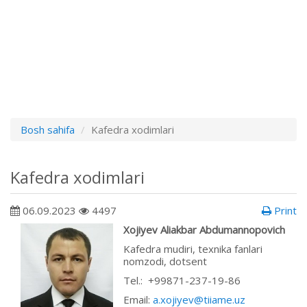
Bosh sahifa
Kafedra xodimlari
Kafedra xodimlari
06.09.2023
4497
Print
Xojiyev Aliakbar Abdumannopovich
Kafedra mudiri, texnika fanlari
nomzodi, dotsent
Теl.: +99871-237-19-86
Email:
a.xojiyev@tiiame.uz