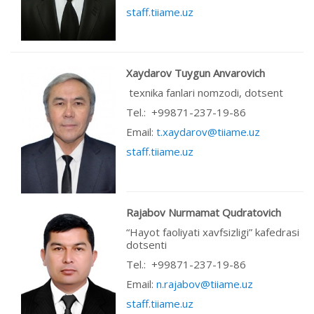
staff.tiiame.uz
Xaydarov Tuygun Anvarovich
texnika fanlari nomzodi, dotsent
Tel.: +99871-237-19-86
Email:
t.xaydarov@tiiame.uz
staff.tiiame.uz
Rajabov Nurmamat Qudratovich
“Hayot faoliyati xavfsizligi” kafedrasi
dotsenti
Теl.: +99871-237-19-86
Email:
n.rajabov@tiiame.uz
staff.tiiame.uz