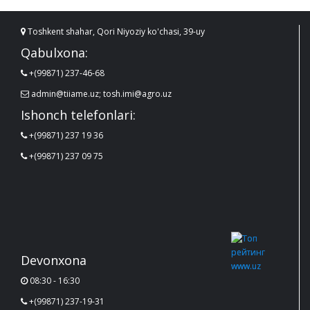
Toshkent shahar, Qori Niyoziy ko'chasi, 39-uy
Qabulxona:
+(99871) 237-46-68
admin@tiiame.uz; tosh.imi@agro.uz
Ishonch telefonlari:
+(99871) 237 19 36
+(99871) 237 09 75
Devonxona
08:30 - 16:30
+(99871) 237-19-31