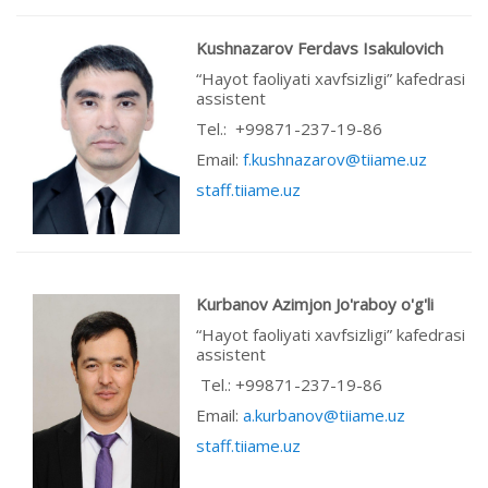
Kushnazarov Ferdavs Isakulovich
“Hayot faoliyati xavfsizligi” kafedrasi
assistent
Теl.: +99871-237-19-86
Email:
f.kushnazarov@tiiame.uz
staff.tiiame.uz
Kurbanov Azimjon Jo'raboy o'g'li
“Hayot faoliyati xavfsizligi” kafedrasi
assistent
Tel.: +99871-237-19-86
Email:
a.kurbanov@tiiame.uz
staff.tiiame.uz