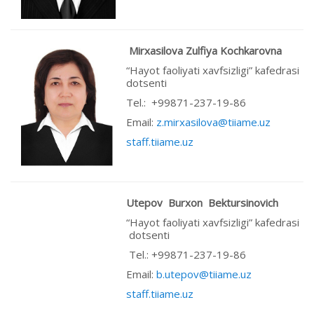
Mirxasilova Zulfiya Kochkarovna
“Hayot faoliyati xavfsizligi” kafedrasi
dotsenti
Теl.: +99871-237-19-86
Email:
z.mirxasilova@tiiame.uz
staff.tiiame.uz
Utepov Burxon Bektursinovich
“Hayot faoliyati xavfsizligi” kafedrasi
dotsenti
Tel.: +99871-237-19-86
Email:
b.utepov@tiiame.uz
staff.tiiame.uz