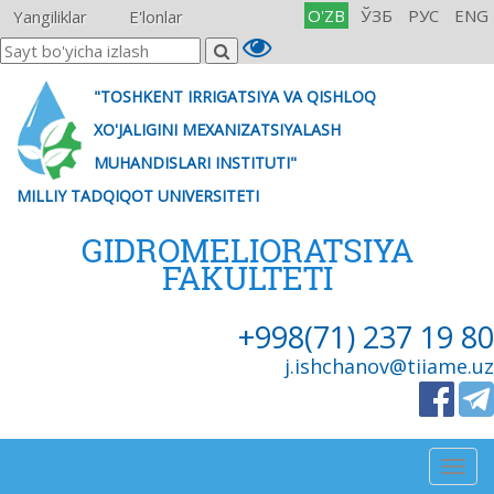
O'ZB
ЎЗБ
РУС
ENG
Yangiliklar
E'lonlar
"TOSHKENT IRRIGATSIYA VA QISHLOQ
XO'JALIGINI MEXANIZATSIYALASH
MUHANDISLARI INSTITUTI"
MILLIY TADQIQOT UNIVERSITETI
GIDROMELIORATSIYA
FAKULTETI
+998(71) 237 19 80
j.ishchanov@tiiame.uz
Togg
navig