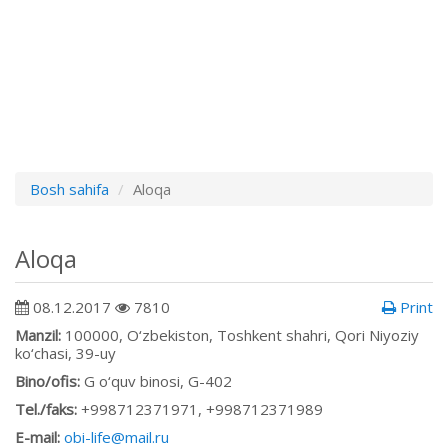
Bosh sahifa
Aloqa
Aloqa
08.12.2017
7810
Print
Manzil:
100000, O‘zbekiston, Toshkent shahri, Qori Niyoziy
ko‘chasi, 39-uy
Bino/ofis:
G o‘quv binosi, G-402
Tel./faks:
+998712371971, +998712371989
E-mail:
obi-life@mail.ru