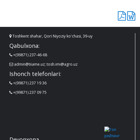
Toshkent shahar, Qori Niyoziy ko'chasi, 39-uy
Qabulxona:
+(99871) 237-46-68
admin@tiiame.uz; tosh.imi@agro.uz
Ishonch telefonlari:
+(99871) 237 19 36
+(99871) 237 09 75
Devonxona