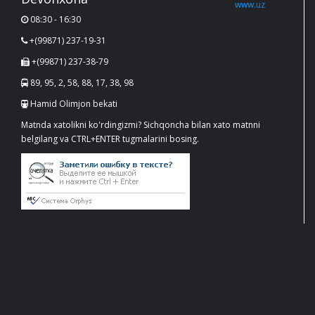
08:30 - 16:30
+(99871) 237-19-31
+(99871) 237-38-79
89, 95, 2, 58, 88, 17, 38, 98
Hamid Olimjon bekati
Matnda xatolikni ko'rdingizmi? Sichqoncha bilan xato matnni
belgilang va CTRL+ENTER tugmalarini bosing.