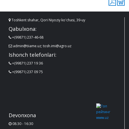
Toshkent shahar, Qori Niyoziy ko'chasi, 39-uy
Qabulxona:
+(99871) 237-46-68
admin@tiiame.uz; tosh.imi@agro.uz
Ishonch telefonlari:
+(99871) 237 19 36
+(99871) 237 09 75
Devonxona
08:30 - 16:30