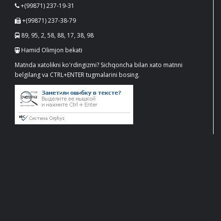
+(99871) 237-19-31
+(99871) 237-38-79
89, 95, 2, 58, 88, 17, 38, 98
Hamid Olimjon bekati
Matnda xatolikni ko'rdingizmi? Sichqoncha bilan xato matnni
belgilang va CTRL+ENTER tugmalarini bosing.