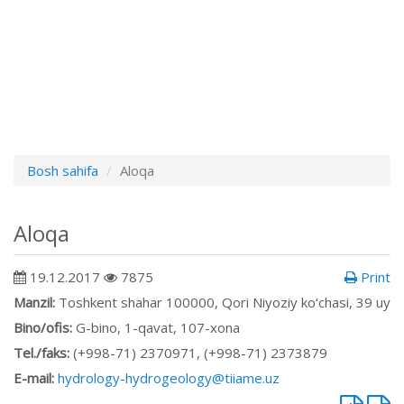
Bosh sahifa
Aloqa
Aloqa
19.12.2017
7875
Print
Manzil:
Toshkent shahar 100000, Qori Niyoziy ko‘chasi, 39 uy
Bino/ofis:
G-bino, 1-qavat, 107-xona
Tel./faks:
(+998-71) 2370971, (+998-71) 2373879
E-mail:
hydrology-hydrogeology@tiiame.uz