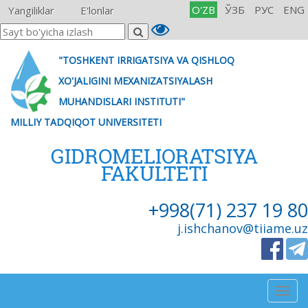
O'ZB
ЎЗБ
РУС
ENG
Yangiliklar
E'lonlar
"TOSHKENT IRRIGATSIYA VA QISHLOQ
XO'JALIGINI MEXANIZATSIYALASH
MUHANDISLARI INSTITUTI"
MILLIY TADQIQOT UNIVERSITETI
GIDROMELIORATSIYA
FAKULTETI
+998(71) 237 19 80
j.ishchanov@tiiame.uz
Togg
navig