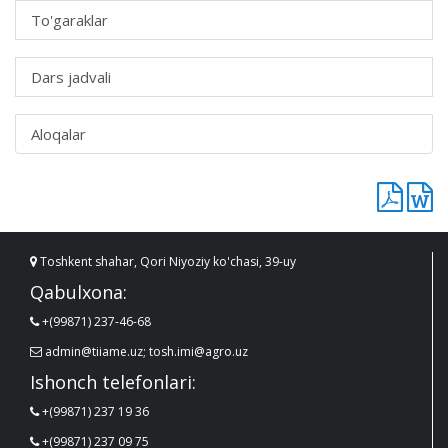
To'garaklar
Dars jadvali
Aloqalar
Toshkent shahar, Qori Niyoziy ko'chasi, 39-uy
Qabulxona:
+(99871) 237-46-68
admin@tiiame.uz; tosh.imi@agro.uz
Ishonch telefonlari:
+(99871) 237 19 36
+(99871) 237 09 75