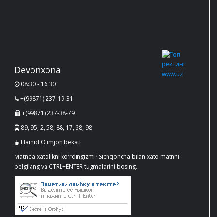
Devonxona
08:30 - 16:30
+(99871) 237-19-31
+(99871) 237-38-79
89, 95, 2, 58, 88, 17, 38, 98
Hamid Olimjon bekati
Matnda xatolikni ko'rdingizmi? Sichqoncha bilan xato matnni
belgilang va CTRL+ENTER tugmalarini bosing.