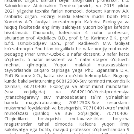
Saloxiddinov Аbdulxakim Temirxoʻjaevich, va 2019 yildan
2021 yilgacha texnika fanlari nomzodi, dotsent Karimov А.X.
rahbarlik qilgan. Hozirgi kunda kafedra mudiri boʻlib PhD
Xomidov A.O. faoliyat koʻrsatmoqda. Kafedra Ekologiya va
huquq fakultetida eng ilmiy salohiyati yuqori boʻlgan kafedra
hisoblanadi. Chunonchi, kafedrada 4 nafar professor,
shulardan prof. Abdullaev B.D., prof. b.f.d. Karimov B.K., prof.
b.f.d. Ismoilxodjaev B.Sh., prof. Radkevich M.V. faoliyat
koʻrsatmoqda. Shu bilan birgalikda bir nafar xorijiy mutaxasis
pedagog Pinar Omur-Ozbek, 8 nafar dotsent, 3 nafar katta
oʻqituvchi, 5 nafar assistent va 1 nafar stajyor oʻqituvchi
mehnat qilmoqda. Yuqori malakali mutaxassislarni
tayyorlashda xalqaro tajribaga yega PhD Ziganshina D.R.,
PhD Boboev X.O., katta xissa qoʻshib kelmoqdalar. Bugungi
kunda bakalavriaturaning 60812900-Suv taminoti muxandislik
tizimlari, 60710400- Ekologiya va atrof muhit muhofazasi
(suv xoʻjaligida) va 60420100-Yuristpredensiya
(transchegaraviy suv munosabatlari) taʼlim yoʻnalishlari
hamda magistraturaning 70812308-Suv resurslarini
mukammal foydalanish va boshqarish, 70710401-Atrof muhit
muhofazasi (qishloq va suv xoʻjaligida), 70710406-
Chiqindilarni boshqarish mutaxassisliklari boʻyicha
magistrantlar tahsil olmoqda. Kafedra yuqori ilmiy
salohiyatga ega boʻlib, mavjud professor-oʻqituvchilaridan 9