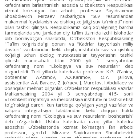
kafedralarini birlashtirilishi asosida Oʻzbekiston Respublikasi
xizmat koʻrsatgan fan arbobi, professor Sayidraxmon
Shoabdievich Mirzaev raxbarligida "Suv resurslaridan
mukammal foydalanish va qishloq xoʻjaligi suv taʼminoti" nomi
bilan tashkil qilingan. Respublikamiz xalq xoʻjaligining barcha
tarmoqlarida shu jumladan oliy taʼlim tizimida izchil islohotlar
olib borilayotgan sharoitda, Oʻzbekiston Respublikasining
"Taʼlim toʻgʻrisida"gi qonuni va "Kadrlar tayyorlash milliy
dasturi" vazifalaridan kelib chiqib, institutda suv va qishloq
xoʻjaligi uchun ekolog mutaxassislar tayyorlashni tashkil
qilinishi munosabati bilan 2000 yili 1- sentyabrdan
kafedraning nomi "Ekologiya va suv resurslari" deb
oʻzgartirildi. Turli yillarda kafedrada professor K.G. Gʻaniev,
dotsentlar А.Аzimov, А.X.Karimov, O.Y. Jalilova,
assistentlar А.А. Baraev, Z. Joʻraev, J. Murotov, I.Аbdullaev va
boshqalar mehnat qilganlar. Oʻzbekiston respublikasi Vazirlar
Mahkamasining 2004 yil 3 sentyabrdagi 415- sonli
«Toshkent irrigatsiya va melioratsiya instituti» ni tashkil etish
toʻgʻrisidagi qarori, kun tartibiga qoʻyilgan yangi vazifalar va
xalqaro integratsiya talablaridan kelib chiqqan holda
kafedraning nomi “Ekologiya va suv resurslarini boshqarish”
deb oʻzgartirildi. Ushbu kafedrada uzoq yillar kafedra
asoschisi Oʻzbekistonda xizmat koʻrsatgan fan arbobi
professor, g.m.f.d. Mirzaev Sayidraxmon Shoabdievich
raxbarlik qilgan, ulardan keyin shogirdlari professor, t.f.d