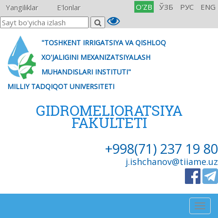
O'ZB
ЎЗБ
РУС
ENG
Yangiliklar
E'lonlar
"TOSHKENT IRRIGATSIYA VA QISHLOQ
XO'JALIGINI MEXANIZATSIYALASH
MUHANDISLARI INSTITUTI"
MILLIY TADQIQOT UNIVERSITETI
GIDROMELIORATSIYA
FAKULTETI
+998(71) 237 19 80
j.ishchanov@tiiame.uz
Togg
navig