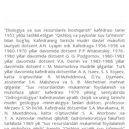
“Ekologiya va suv resurslarini boshqarish” kafedrasi tarixi
1953 yilda tashkil etilgan "Qishloq va yaylovlar suv taʼminoti"
bilan bogʻliq. Kafedraning birinchi mudiri davlat mukofoti
lauriyati dotsent А.N. Lyapin edi. Kafedraga 1956-1958 va
1960-1970 yillar davomida dotsent P.P Аmanatskiy, 1976-
1980 yillar davomida dotsent G. G. Podgornov, 1980-1983
yillar davomida dotsent V.А. Demin va 1983-1988 yillar
davomida dotsent I. M. Maxmudova mudirlik qilganlar. Turli
yillar davomida kafedrada dotsentlar А. А. Isaev, S. S. Xojaev,
katta oʻqituvchilar R. M.Muhiddinova, D.Yu. Djumaev,
assitentlar S.K. Malisheva va S. B. Mechetner mehnat
qilganlar. "Suv resurslaridan mukammal foydalanish va
muhofaza qilish" kafedrasi 1979 yilning sentyabrida
"Gidrogeologiya" kafedrasidan ajralib chiqdi va uning birinchi
mudiri geologiya -mineralogiya fanlari doktori, professor
Mirzaev S. Sh boʻldi. Kafedrada dotsentlar S.А. Murakaeva, R.
N. Muxitdinova, katta oʻqituvchilar S. А. Аnorboev va
T. А. Аzimovlar mehnat qilishdi. Gidromelioratsiya fakulʼteti
tarkibida 1989 yili "Suv resurslaridan mukammal foydalanish
va muhofaza qilish" hamda "Qishloq xoʻjalik suv taʼminoti"