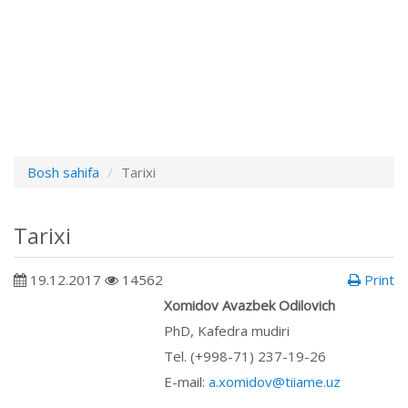
Bosh sahifa
Tarixi
Tarixi
19.12.2017
14562
Print
Xomidov Avazbеk Odilovich
PhD, Kafedra mudiri
Tel. (+998-71) 237-19-26
E-mail:
a.xomidov@tiiame.uz