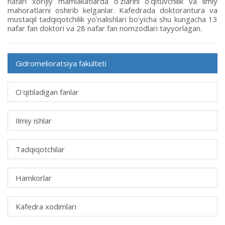
nafari xorijiy mamlakatlarda oʻzlarini oʻqituvchilik va ilmiy
mahoratlarni oshirib kelganlar. Kafedrada doktorantura va
mustaqil tadqiqotchilik yoʻnalishlari boʻyicha shu kungacha 13
nafar fan doktori va 28 nafar fan nomzodlari tayyorlagan.
Gidromelioratsiya fakulteti
O'qitiladigan fanlar
Ilmiy ishlar
Tadqiqotchilar
Hamkorlar
Kafedra xodimlari