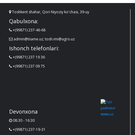
Toshkent shahar, Qori Niyoziy ko'chasi, 39-uy
Qabulxona:
+(99871) 237-46-68
admin@tiiame.uz; tosh.imi@agro.uz
Ishonch telefonlari:
+(99871) 237 19 36
+(99871) 237 09 75
Devonxona
08:30 - 16:30
+(99871) 237-19-31