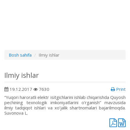
Bosh sahifa
Ilmiy ishlar
Ilmiy ishlar
19.12.2017
7630
Print
“Yuqori haroratli elektr isitgichlarini ishlab chiqarishda Quyosh
pechining texnologik imkoniyatlarini o‘rganish” mavzusida
ilmiy tadqiqot ishlari va xo‘jalik shartnomalari bajarilmoqda.
Suvonova L.