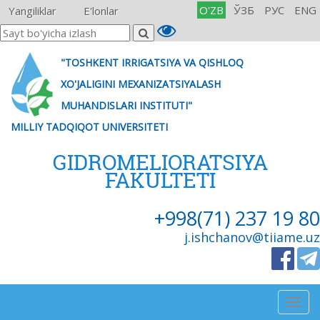
O'ZB
ЎЗБ
РУС
ENG
Yangiliklar
E'lonlar
"TOSHKENT IRRIGATSIYA VA QISHLOQ
XO'JALIGINI MEXANIZATSIYALASH
MUHANDISLARI INSTITUTI"
MILLIY TADQIQOT UNIVERSITETI
GIDROMELIORATSIYA
FAKULTETI
+998(71) 237 19 80
j.ishchanov@tiiame.uz
Togg
navig