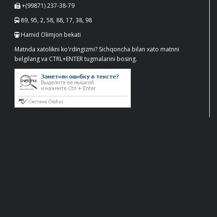
+(99871) 237-38-79
89, 95, 2, 58, 88, 17, 38, 98
Hamid Olimjon bekati
Matnda xatolikni ko'rdingizmi? Sichqoncha bilan xato matnni
belgilang va CTRL+ENTER tugmalarini bosing.