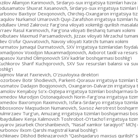
zilov Allamjon Karimovich, Sirdaryo-sux irrigatsiya tizimlari havza
bdusamatov Shuxrat Xasanovich, Sirdaryo-sux irrigatsiya tizimlari 
urbonov Baxtiyor Dexqonovich, Chirchiq-Oxangaron irrigatsiya tizi
taqulov Nurkamol Umarovich Quyi-Zarafshon irrigatsiya tizimlari h
dullaev Umid Zakiroviz Farg‘ona viloyati xokimligi qurilish masalala
o‘raev Rasul Karimovich, Farg‘ona viloyati Beshariq tumani xokimi
olbutaev Maxmud Parsamadovich, Jizzax viloyati Mirzachul tumani
iev G‘ofur Quvvatovich, Navoiy viloyati Xatirchi tumani xokimi
urmatov Jumaqul Durmatovich, SXV Irrigatsiya tizimlaridan foydal
xmadjonov Voxidjon Muxammadjonovich, Axborot taxlil va resurs 
apasov Xurshid Olimjonovich SXV kadrlar boshqarmasi boshlig‘i
uchkorov Sharif Kuchqorovich, SXV Suv resurslari balansi va suv 
shlig‘i
ajimov Marat Faxrievich, O‘zsuvloyixa direktori
ozorboev Botir Shodievich, Parkent-Qorasuv irrigatsiya tizimlari 
usmatov Dadajon Boqijonovich, Oxangaron-Dalvarzin irrigatsiya ti
amolov Kenjaboy So‘x-Oqtepa irrigatsiya tizimlari boshqarmasi bo
xmedov Murodjon Ostonaqulovich Norin-Farg‘ona irrigatsiya tiziml
xmedov Baxromjon Raximovich, Isfara-Sirdaryo irrigatsiya tizimlar
bbosxonov Maqsudxon Numanovich, Suvsoz Aerotrest boshqarmasi 
ulmirzaev Turg‘un, Amuzang irrigatsiya tizimlari boshqarmasi bosh
baydullaev Kenja Xalimovich Toshrobot-O‘rtacho‘l irrigatsiya tizim
uyarov Jasurbek Chorshanbievich, “Nasaf xamkor taraqiyot” MChJ d
urbonov Ilxom Qarshi magistral kanal boshlig‘i
ichkinaev Dilshod Beknazarovich “Qashqadaryo maxsus qurilish” s