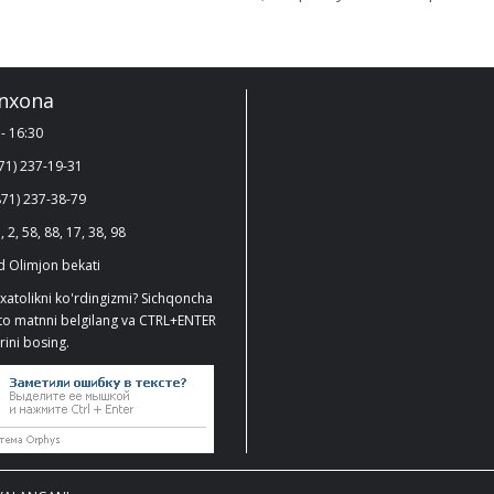
nxona
- 16:30
71) 237-19-31
71) 237-38-79
, 2, 58, 88, 17, 38, 98
 Olimjon bekati
xatolikni ko'rdingizmi? Sichqoncha
ato matnni belgilang va CTRL+ENTER
ini bosing.