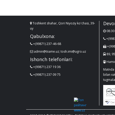
Devo
Toshkent shahar, Qori Niyoziy ko'chasi, 39-
uy
08:30 
Qabulxona:
+(998
+(99871) 237-46-68
+(998
admin@tiiame.uz; tosh.imi@agro.uz
89, 95
Ishonch telefonlari:
Hamid
+(99871) 237 19 36
Matnda 
+(99871) 237 09 75
bilan x
tugmalar