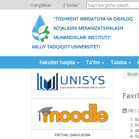
Yangiliklar
E'lonlar
"TOSHKENT IRRIGATSIYA VA QISHLOQ
XO'JALIGINI MEXANIZATSIYALASH
MUHANDISLARI INSTITUTI"
MILLIY TADQIQOT UNIVERSITETI
Fakultet haqida
Ta'lim
Talaba
Bosh 
Faxrl
08.1
B
N
Al
VIRTUAL QABULXONA
R