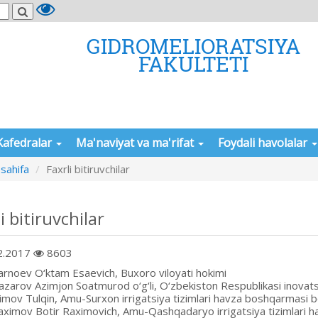
GIDROMELIORATSIYA
FAKULTETI
Kafedralar
Ma'naviyat va ma'rifat
Foydali havolalar
sahifa
Faxrli bitiruvchilar
i bitiruvchilar
2.2017
8603
arnoev O‘ktam Esaevich, Buxoro viloyati hokimi
azarov Azimjon Soatmurod o‘g‘li, O‘zbekiston Respublikasi inovatsio
imov Tulqin, Amu-Surxon irrigatsiya tizimlari havza boshqarmasi bo
aximov Botir Raximovich, Amu-Qashqadaryo irrigatsiya tizimlari h