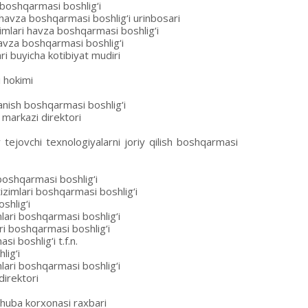
 boshqarmasi boshlig‘i
havza boshqarmasi boshlig‘i urinbosari
mlari havza boshqarmasi boshlig‘i
avza boshqarmasi boshlig‘i
ri buyicha kotibiyat mudiri
 hokimi
anish boshqarmasi boshlig‘i
markazi direktori
tejovchi texnologiyalarni joriy qilish boshqarmasi
boshqarmasi boshlig‘i
zimlari boshqarmasi boshlig‘i
shlig‘i
ari boshqarmasi boshlig‘i
i boshqarmasi boshlig‘i
boshlig‘i t.f.n.
lig‘i
lari boshqarmasi boshlig‘i
irektori
huba korxonasi raxbari