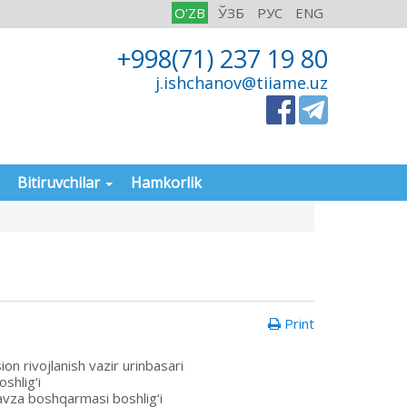
O'ZB
ЎЗБ
РУС
ENG
+998(71) 237 19 80
j.ishchanov@tiiame.uz
Bitiruvchilar
Hamkorlik
Print
n rivojlanish vazir urinbasari
shlig‘i
avza boshqarmasi boshlig‘i