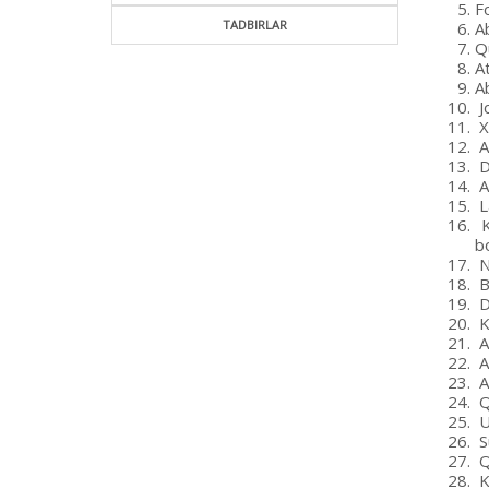
Fo
TADBIRLAR
A
Q
A
Ab
J
X
Al
D
A
L
K
bo
N
B
D
K
A
A
A
Q
U
S
Q
K