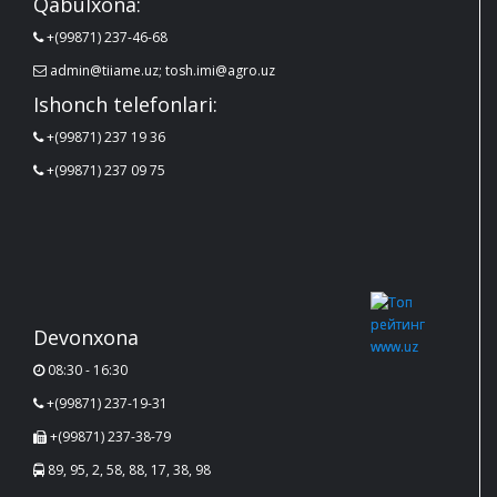
Qabulxona:
+(99871) 237-46-68
admin@tiiame.uz; tosh.imi@agro.uz
Ishonch telefonlari:
+(99871) 237 19 36
+(99871) 237 09 75
Devonxona
08:30 - 16:30
+(99871) 237-19-31
+(99871) 237-38-79
89, 95, 2, 58, 88, 17, 38, 98