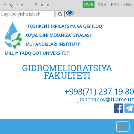
O'ZB
ЎЗБ
РУС
ENG
Yangiliklar
E'lonlar
"TOSHKENT IRRIGATSIYA VA QISHLOQ
XO'JALIGINI MEXANIZATSIYALASH
MUHANDISLARI INSTITUTI"
MILLIY TADQIQOT UNIVERSITETI
GIDROMELIORATSIYA
FAKULTETI
+998(71) 237 19 80
j.ishchanov@tiiame.uz
Togg
navig