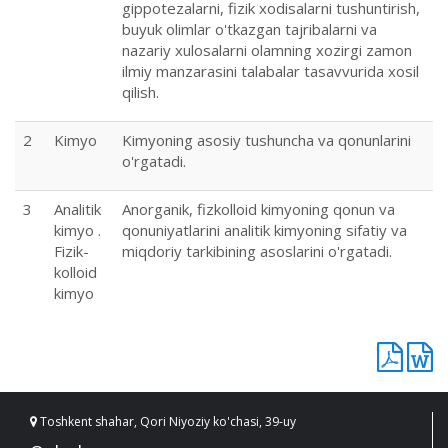
gippotezalarni, fizik xodisalarni tushuntirish,
buyuk olimlar o'tkazgan tajribalarni va
nazariy xulosalarni olamning xozirgi zamon
ilmiy manzarasini talabalar tasavvurida xosil
qilish.
2
Kimyo
Kimyoning asosiy tushuncha va qonunlarini
o'rgatadi.
3
Analitik
Anorganik, fizkolloid kimyoning qonun va
kimyo .
qonuniyatlarini analitik kimyoning sifatiy va
Fizik-
miqdoriy tarkibining asoslarini o'rgatadi.
kolloid
kimyo
Toshkent shahar, Qori Niyoziy ko'chasi, 39-uy