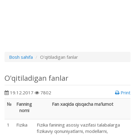
Bosh sahifa
O'qitiladigan fanlar
O'qitiladigan fanlar
19.12.2017
7802
Print
№
Fanning
Fan xaqida qisqacha ma'lumot
nomi
1
Fizika
Fizika fanining asosiy vazifasi talabalarga
fizikaviy qonuniyatlarni, modellarni,