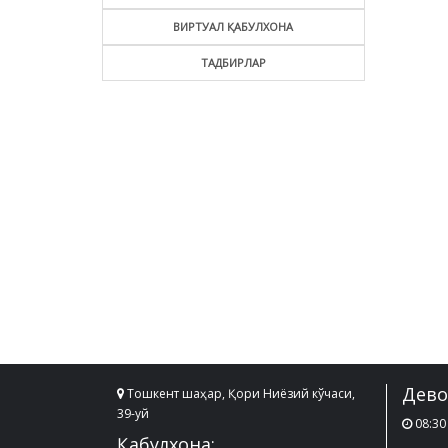
ВИРТУАЛ ҚАБУЛХОНА
ТАДБИРЛАР
Дево
Тошкент шаҳар, Қори Ниёзий кўчаси,
39-уй
08:30 
Қабулхона: