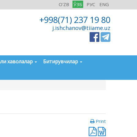
O'ZB
ЎЗБ
РУС
ENG
+998(71) 237 19 80
j.ishchanov@tiiame.uz
ли хаволалар
Битирувчилар
Print