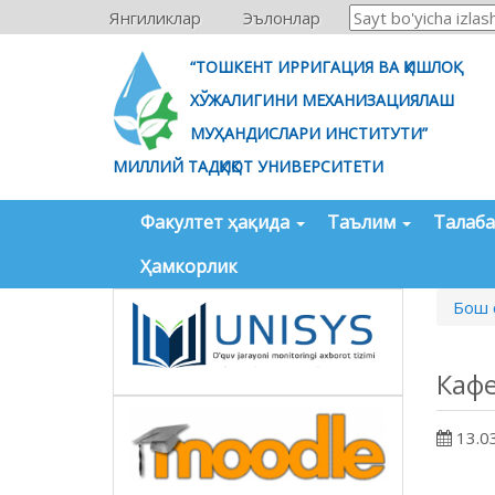
Янгиликлар
Эълонлар
“ТОШКЕНТ ИРРИГАЦИЯ ВА ҚИШЛОҚ
ХЎЖАЛИГИНИ МЕХАНИЗАЦИЯЛАШ
МУҲАНДИСЛАРИ ИНСТИТУТИ”
МИЛЛИЙ ТАДҚИҚОТ УНИВЕРСИТЕТИ
Факултет ҳақида
Таълим
Талаб
Ҳамкорлик
Бош 
Каф
13.0