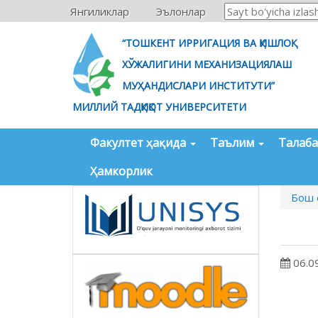
Янгиликлар
Эълонлар
“ТОШКЕНТ ИРРИГАЦИЯ ВА ҚИШЛОҚ
ХЎЖАЛИГИНИ МЕХАНИЗАЦИЯЛАШ
МУҲАНДИСЛАРИ ИНСТИТУТИ”
МИЛЛИЙ ТАДҚИҚОТ УНИВЕРСИТЕТИ
Факултет ҳақида
Таълим
Талаб
Ҳамкорлик
Бош 
06.0