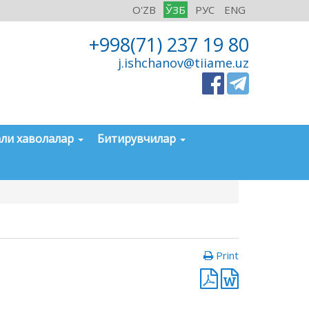
O'ZB
ЎЗБ
РУС
ENG
+998(71) 237 19 80
j.ishchanov@tiiame.uz
ли хаволалар
Битирувчилар
Print