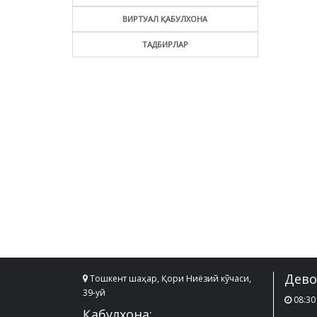
ВИРТУАЛ ҚАБУЛХОНА
ТАДБИРЛАР
Дево
Тошкент шаҳар, Қори Ниёзий кўчаси,
39-уй
08:30 
Қабулхона: