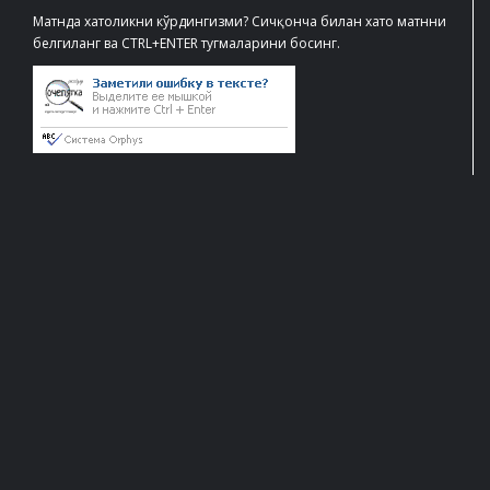
Матнда хатоликни кўрдингизми? Сичқонча билан хато матнни
белгиланг ва CTRL+ENTER тугмаларини босинг.