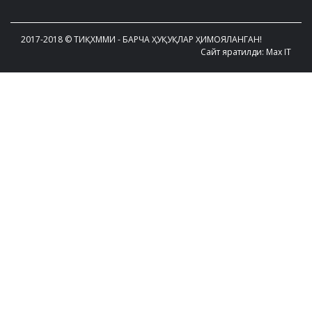
2017-2018 © ТИҚХММИ - БАРЧА ҲУҚУҚЛАР ҲИМОЯЛАНГАН!
Сайт яратилди: Max IT