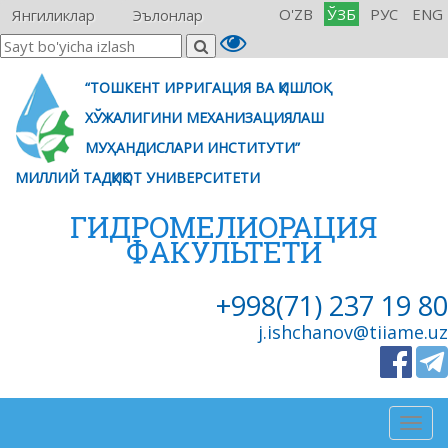
O'ZB
ЎЗБ
РУС
ENG
Янгиликлар
Эълонлар
“ТОШКЕНТ ИРРИГАЦИЯ ВА ҚИШЛОҚ
ХЎЖАЛИГИНИ МЕХАНИЗАЦИЯЛАШ
МУҲАНДИСЛАРИ ИНСТИТУТИ”
МИЛЛИЙ ТАДҚИҚОТ УНИВЕРСИТЕТИ
ГИДРОМЕЛИОРАЦИЯ
ФАКУЛЬТЕТИ
+998(71) 237 19 80
j.ishchanov@tiiame.uz
Togg
navig