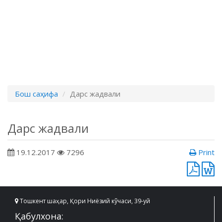
Бош саҳифа
Дарс жадвали
Дарс жадвали
19.12.2017
7296
Print
Тошкент шаҳар, Қори Ниёзий кўчаси, 39-уй
Қабулхона: