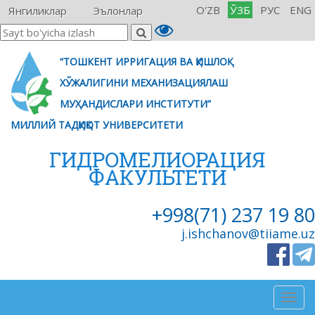
O'ZB
ЎЗБ
РУС
ENG
Янгиликлар
Эълонлар
“ТОШКЕНТ ИРРИГАЦИЯ ВА ҚИШЛОҚ
ХЎЖАЛИГИНИ МЕХАНИЗАЦИЯЛАШ
МУҲАНДИСЛАРИ ИНСТИТУТИ”
МИЛЛИЙ ТАДҚИҚОТ УНИВЕРСИТЕТИ
ГИДРОМЕЛИОРАЦИЯ
ФАКУЛЬТЕТИ
+998(71) 237 19 80
j.ishchanov@tiiame.uz
Togg
navig