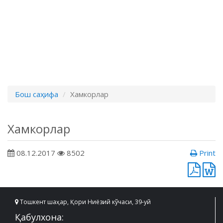
Бош саҳифа
Хамкорлар
Хамкорлар
08.12.2017
8502
Print
Тошкент шаҳар, Қори Ниёзий кўчаси, 39-уй
Қабулхона: