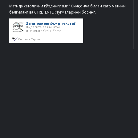
Матнда хатоликни кўрдингизми? Сичқонча билан хато матнни
белгиланг ва CTRL+ENTER тугмаларини босинг.