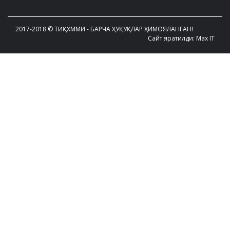
2017-2018 © ТИҚХММИ - БАРЧА ҲУҚУҚЛАР ҲИМОЯЛАНГАН!
Сайт яратилди: Max IT