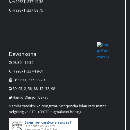
+(99871) 237 19 36
+(99871) 237 09 75
Devonxona
08:30 - 16:30
+(99871) 237-19-31
+(99871) 237-38-79
89, 95, 2, 58, 88, 17, 38, 98
Hamid Olimjon bekati
Matnda xatolikni ko'rdingizmi? Sichqoncha bilan xato matnni
belgilang va CTRL+ENTER tugmalarini bosing.