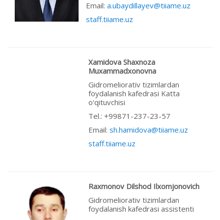
Email:
a.ubaydillayev@tiiame.uz
staff.tiiame.uz
Xamidova Shaxnoza
Muxammadxonovna
Gidromeliorativ tizimlardan
foydalanish kafedrasi Katta
o'qituvchisi
Теl.: +99871-237-23-57
Email:
sh.hamidova@tiiame.uz
staff.tiiame.uz
Raxmonov Dilshod Ilxomjonovich
Gidromeliorativ tizimlardan
foydalanish kafedrasi assistenti