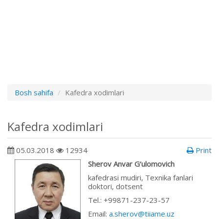
Bosh sahifa
Kafedra xodimlari
Kafedra xodimlari
05.03.2018
12934
Print
Sherov Anvar G‘ulomovich
kafedrasi mudiri, Texnika fanlari
doktori, dotsent
Теl.: +99871-237-23-57
Email:
a.sherov@tiiame.uz