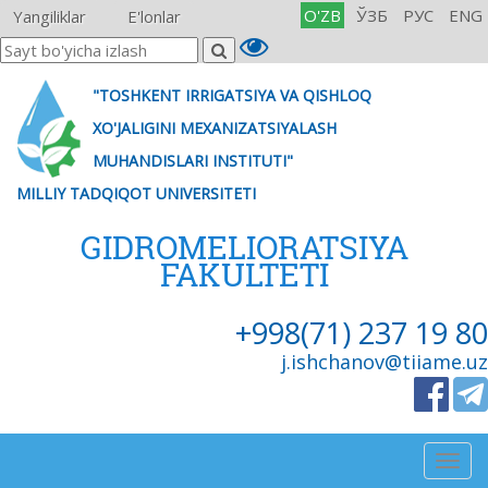
O'ZB
ЎЗБ
РУС
ENG
Yangiliklar
E'lonlar
"TOSHKENT IRRIGATSIYA VA QISHLOQ
XO'JALIGINI MEXANIZATSIYALASH
MUHANDISLARI INSTITUTI"
MILLIY TADQIQOT UNIVERSITETI
GIDROMELIORATSIYA
FAKULTETI
+998(71) 237 19 80
j.ishchanov@tiiame.uz
Togg
navig