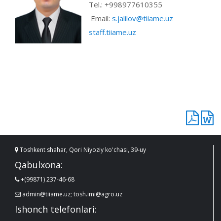
Теl.: +998977610355
Email:
s.jalilov@tiiame.uz
staff.tiiame.uz
Toshkent shahar, Qori Niyoziy ko'chasi, 39-uy
Qabulxona:
+(99871) 237-46-68
admin@tiiame.uz; tosh.imi@agro.uz
Ishonch telefonlari: