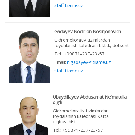
staff.tiiame.uz
Gadayev Nodirjon Nosirjonovich
Gidromeliorativ tizimlardan
foydalanish kafedrasi t.f.f.d., dotsent
Теl.: +99871-237-23-57
Email:
n.gadayev@tiiame.uz
staff.tiiame.uz
Ubaydillayev Abdusamat Ne'matulla
o'g'li
Gidromeliorativ tizimlardan
foydalanish kafedrasi Katta
o'qituvchisi
Теl.: +99871-237-23-57