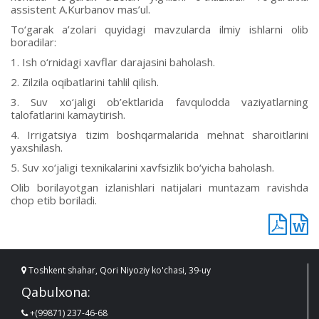
assistent A.Kurbanov mas’ul.
To‘garak a’zolari quyidagi mavzularda ilmiy ishlarni olib
boradilar:
1. Ish o‘rnidagi xavflar darajasini baholash.
2. Zilzila oqibatlarini tahlil qilish.
3. Suv xo‘jaligi ob’ektlarida favqulodda vaziyatlarning
talofatlarini kamaytirish.
4. Irrigatsiya tizim boshqarmalarida mehnat sharoitlarini
yaxshilash.
5. Suv xo‘jaligi texnikalarini xavfsizlik bo‘yicha baholash.
Olib borilayotgan izlanishlari natijalari muntazam ravishda
chop etib boriladi.
Toshkent shahar, Qori Niyoziy ko'chasi, 39-uy
Qabulxona:
+(99871) 237-46-68