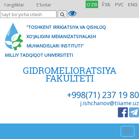
O'ZB
ЎЗБ
РУС
ENG
Yangiliklar
E'lonlar
"TOSHKENT IRRIGATSIYA VA QISHLOQ
XO'JALIGINI MEXANIZATSIYALASH
MUHANDISLARI INSTITUTI"
MILLIY TADQIQOT UNIVERSITETI
GIDROMELIORATSIYA
FAKULTETI
+998(71) 237 19 80
j.ishchanov@tiiame.uz
Togg
navig