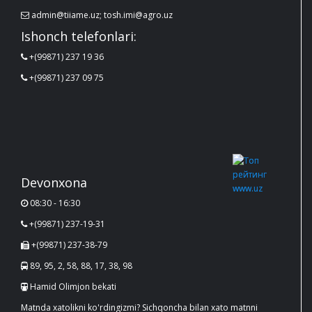
admin@tiiame.uz; tosh.imi@agro.uz
Ishonch telefonlari:
+(99871) 237 19 36
+(99871) 237 09 75
Devonxona
08:30 - 16:30
+(99871) 237-19-31
+(99871) 237-38-79
89, 95, 2, 58, 88, 17, 38, 98
Hamid Olimjon bekati
Matnda xatolikni ko'rdingizmi? Sichqoncha bilan xato matnni