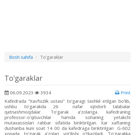
Bosh sahifa
To'garaklar
To'garaklar
06.09.2023
3934
Print
Kafedrada “Xavfsizlik ustasi” to‘garagi tashkil etilgan bo‘lib,
ushbu to‘garakda 26 nafar iqtidorli talabalar
qatnashmoqdalar. To‘garak a’zolariga kafedraning
professor-o‘qituvchilar hamda sohaning yetakchi
mutaxassislari rahbar sifatida biriktirilgan. Xar xaftaning
dushanba kuni soat 14 00 da kafedraga biriktirilgan G-602
xonada to‘garak a’zolari yig‘ilishi o‘tkaziladi. To‘garakka