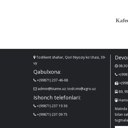
Kafed
Devo
Toshkent shahar, Qori Niyoziy ko'chasi, 39-
uy
08:30 
Qabulxona:
+(998
+(99871) 237-46-68
+(998
admin@tiiame.uz; tosh.imi@agro.uz
89, 95
Ishonch telefonlari:
Hamid
+(99871) 237 19 36
Matnda 
+(99871) 237 09 75
bilan x
tugmalar