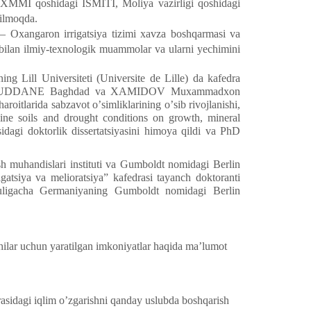
IQXMMI qoshidagi ISMITI, Moliya vazirligi qoshidagi
ilmoqda.
 – Oxangaron irrigatsiya tizimi xavza boshqarmasi va
bilan ilmiy-texnologik muammolar va ularni yechimini
ng Lill Universiteti (Universite de Lille) da kafedra
fessori OUDDАNE Baghdad va XАMIDOV Muxammadxon
itlarida sabzavot oʼsimliklarining oʼsib rivojlanishi,
saline soils and drought conditions on growth, mineral
idagi doktorlik dissertatsiyasini himoya qildi va PhD
ash muhandislari instituti va Gumboldt nomidagi Berlin
rigatsiya va melioratsiya” kafedrasi tayanch doktoranti
yuligacha Germaniyaning Gumboldt nomidagi Berlin
chilar uchun yaratilgan imkoniyatlar haqida maʼlumot
asidagi iqlim oʼzgarishni qanday uslubda boshqarish