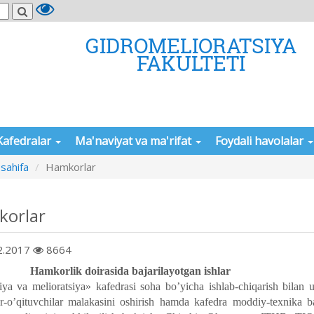
GIDROMELIORATSIYA
FAKULTETI
Kafedralar
Ma'naviyat va ma'rifat
Foydali havolalar
sahifa
Hamkorlar
orlar
2.2017
8664
rlik doirasida bajarilayotgan ishlar
siya va melioratsiya» kafedrasi soha boʼyicha ishlab-chiqarish bilan u
or-oʼqituvchilar malakasini oshirish hamda kafedra moddiy-texnika 