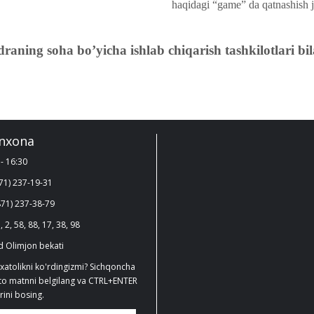
haqidagi “game” da qatnashish 
raning soha boʼyicha ishlab chiqarish tashkilotlari b
nxona
- 16:30
71) 237-19-31
71) 237-38-79
, 2, 58, 88, 17, 38, 98
 Olimjon bekati
xatolikni ko'rdingizmi? Sichqoncha
ato matnni belgilang va CTRL+ENTER
ini bosing.