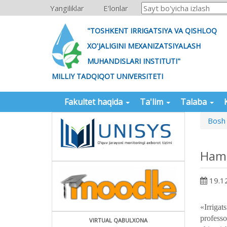
Yangiliklar
E'lonlar
"TOSHKENT IRRIGATSIYA VA QISHLOQ
XO'JALIGINI MEXANIZATSIYALASH
MUHANDISLARI INSTITUTI"
MILLIY TADQIQOT UNIVERSITETI
Fakultet haqida
Ta'lim
Talaba
Bosh 
Hamk
19.1
Hamko
«Irrigat
profess
VIRTUAL QABULXONA