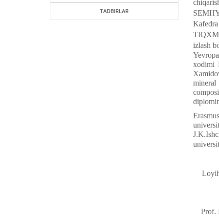
chiqari
TADBIRLAR
SEMHYa 
Kafedra
TIQXMMI 
izlash b
Yevropa 
xodimi 
Xamidovi
mineral 
composit
diplomin
Erasmus+
universi
J.K.Ish
universit
Loyih
Prof.