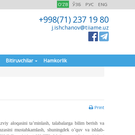
O'ZB
ЎЗБ
РУС
ENG
+998(71) 237 19 80
j.ishchanov@tiiame.uz
Bitiruvchilar
Hamkorlik
Print
zviy aloqasini taʼminlash, talabalarga bilim berish va
bazasini mustahkamlash, shuningdek oʼquv va ishlab-