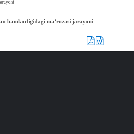
jarayoni
ilan hamkorligidagi maʼruzasi jarayoni