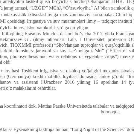
sh amaliyotini tashkil qilish boʼyicha Chirchiq-Ohangaron ITHB, T
jamgʼarmasi, “UZGIP” MChJ, “Oʼzsuvloyiha” АJ bilan xamkorlik q
 mutaxassislik ixtisoslashuviga mos zamonaviy korxonalar: Chirchiq
qoshidagi Irrigatsiya va suv muammolari ilmiy – tadqiqot instituti 
oʼyicha innovatsion xamkorlik yoʼlga qoʼyilga
n.
Ittifoqining Erasmus Mundus dasturi boʼyicha 2017 yilda Frantsiyani
Bekmirzaev Gʼ. (ilmiy rahbarlari: Lillь 1 Universiteti pro
ch, TIQXMMI professori) “Shoʼrlangan tuproqlar va qurgʼoqchilik sharo
tarkibi, fotosintez jarayoni va suv iste’moliga taʼsiri” (“Effect of 
ion, photosynthesis and water relations of vegetable crops”) mavzus
i oldi.
 loyihasi Toshkent irrigatsiya va qishloq xoʼjaligini mexanizatsiyal
teti (Germaniya) kredit mobillik loyihasi doirasida tanlov gʼolibi “Ir
chanov va assistenti I.Urazbaev 2016 yilning 16 aprelidan 14 i
eti oʼz malakalarini oshirdilar.
a koordinatori dok. Mattias Parske Universitetda talabalar va tadqiqot
bermoqda.
 Klauss Eysenakning taklifiga binoan “Long Night of the Sciences” doir