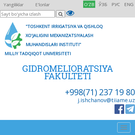
O'ZB
ЎЗБ
РУС
ENG
Yangiliklar
E'lonlar
"TOSHKENT IRRIGATSIYA VA QISHLOQ
XO'JALIGINI MEXANIZATSIYALASH
MUHANDISLARI INSTITUTI"
MILLIY TADQIQOT UNIVERSITETI
GIDROMELIORATSIYA
FAKULTETI
+998(71) 237 19 80
j.ishchanov@tiiame.uz
Togg
navig