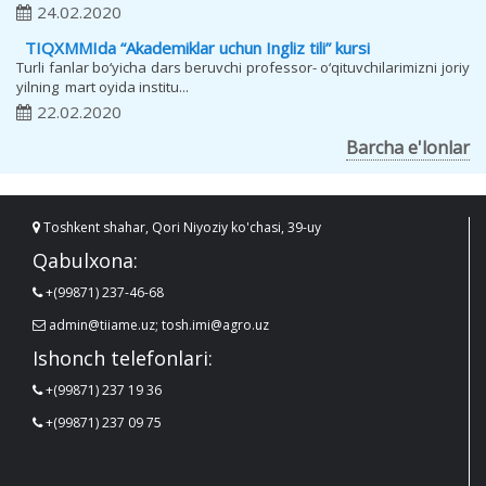
24.02.2020
TIQXMMIda “Akademiklar uchun Ingliz tili” kursi
Turli fanlar bo‘yicha dars beruvchi professor- o‘qituvchilarimizni joriy
yilning mart oyida institu...
22.02.2020
Barcha e'lonlar
Toshkent shahar, Qori Niyoziy ko'chasi, 39-uy
Qabulxona:
+(99871) 237-46-68
admin@tiiame.uz; tosh.imi@agro.uz
Ishonch telefonlari:
+(99871) 237 19 36
+(99871) 237 09 75