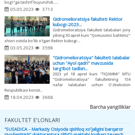
bog'i"ga tashrif buyurishdi......
05.05.2023
3713
Gidromelioratsiya fakulteti Rektor
kubogi-2023...
Gidromelioratsiya fakulteti talabalari joriy
yilning 30 aprel kuni "Qomusimiz bahtimiz"
shiori ostida bo'lib o'tgan Rektor kubogi-...
03.05.2023
3598
"Gidromelioratsiya" fakulteti talabalar
uchun "Ayol qadri" mavzusida
targ‘ibot tadbiri...
2023 yil 18 aprel kuni "TIQXMMI" MTU
"Gidromelioratsiya" fakultetining 154
nafar talabalari uchun O'zbekiston
Respublikasi konsti...
18.04.2023
3668
Barcha yangiliklar
FAKULTET E'LONLARI
“SUSADICA - Markaziy Osiyoda qishloq xoʼjaligini barqaror
rivojlantirish” doktorantura (PhD) maktabi loyihasi tayanch