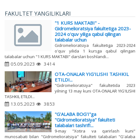
FAKULTET YANGILIKLARI
"1 KURS MAKTABI" -
Gidromelioratsiya fakultetiga 2023-
2024 o'quv yiliga qabul qilingan
talabalar uchun
Gidromelioratsiya fakultetiga 2023-2024
o'quv yilida 1 kursga qabul qilingan
talabalar uchun "1 KURS MAKTABI" darslari boshlandi...
05.09.2023
3414
OTA-ONALAR YIG'ILISHI TASHKIL
ETILDI...
"Gidromelioratsiya" fakultetida 2023
yilning 13 may kuni OTA-ONALAR YIG'ILISHI
TASHKIL ETILDI...
13.05.2023
3853
"G'ALABA BOG'I"ga
"Gidromelioratsiya" fakulteti
talabalari tashrifI...
9-may "Xotira va qarirlash kuni"
munosabati bilan "Gidromelioratsiya" fakulteti talabalari "G'alaba