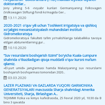
doktorantlar...
Joriy yilning 5-6 -noyabr kunlari Germaniyaning Folksvagen
(Volkswagen Stiftung) fondi koʼmagida Ger...
13.11.2020
2020-2021 o‘quv yili uchun Toshkent irrigatsiya va qishloq
xo‘jaligini mexanizatsiyalash muhandislari instituti
Gidromelioratsiya
Gidromelioratsiya fakulteti ta’lim yo‘nalishlariga talabalikka tavsiya
etilgan abiturientlarning gur...
10.10.2020
“Suv resurslarni boshqarish tizimi” bo‘yicha Kuala-Lumpure
shahrida o‘tkaziladigan qisqa muddatli o‘quv kursni ma’lum
qilamiz.
«El-yurt umidi» jamg‘armasi hamda Malaziyaning suv resurslarni
boshqarish boshqarmasi tomonidan 2020...
03.03.2020
LAZER PLAZMASI VA GAZLARDA YUQORI GARMONIKA
GENERATSIYALARI mavzusida Sharja shahridagi Amerika
Universiteti, Sharja, Birlashgan A...
TIQXMMI Fizika va kimyo kafedrasida, 25 Fevral 2020 yil, 10:30 da B
bino 3 qavatda