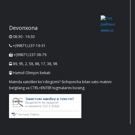
Devonxona
08:30 - 16:30
+(99871) 237-19-31
+(99871) 237-38-79
89, 95, 2, 58, 88, 17, 38, 98
Hamid Olimjon bekati
Matnda xatolikni ko'rdingizmi? Sichqoncha bilan xato matnni
belgilang va CTRL+ENTER tugmalarini bosing.