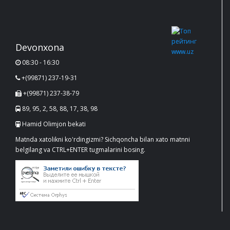
Devonxona
08:30 - 16:30
+(99871) 237-19-31
+(99871) 237-38-79
89, 95, 2, 58, 88, 17, 38, 98
Hamid Olimjon bekati
Matnda xatolikni ko'rdingizmi? Sichqoncha bilan xato matnni
belgilang va CTRL+ENTER tugmalarini bosing.