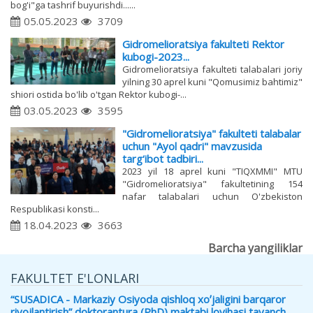
bog'i"ga tashrif buyurishdi......
05.05.2023
3709
Gidromelioratsiya fakulteti Rektor
kubogi-2023...
Gidromelioratsiya fakulteti talabalari joriy
yilning 30 aprel kuni "Qomusimiz bahtimiz"
shiori ostida bo'lib o'tgan Rektor kubogi-...
03.05.2023
3595
"Gidromelioratsiya" fakulteti talabalar
uchun "Ayol qadri" mavzusida
targ‘ibot tadbiri...
2023 yil 18 aprel kuni "TIQXMMI" MTU
"Gidromelioratsiya" fakultetining 154
nafar talabalari uchun O'zbekiston
Respublikasi konsti...
18.04.2023
3663
Barcha yangiliklar
FAKULTET E'LONLARI
“SUSADICA - Markaziy Osiyoda qishloq xoʼjaligini barqaror
rivojlantirish” doktorantura (PhD) maktabi loyihasi tayanch