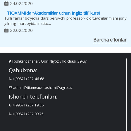
24.02.2020
TIQXMMIda “Akademiklar uchun Ingliz tili” kursi
Turli fanlar bo‘yicha dars beruvchi professor- o‘qituvchilarimizni joriy
yilning mart oyida institu...
22.02.2020
Barcha e'lonlar
Toshkent shahar, Qori Niyoziy ko'chasi, 39-uy
Qabulxona:
+(99871) 237-46-68
admin@tiiame.uz; tosh.imi@agro.uz
Ishonch telefonlari:
+(99871) 237 19 36
+(99871) 237 09 75