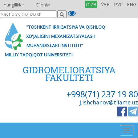
O'ZB
ЎЗБ
РУС
ENG
Yangiliklar
E'lonlar
"TOSHKENT IRRIGATSIYA VA QISHLOQ
XO'JALIGINI MEXANIZATSIYALASH
MUHANDISLARI INSTITUTI"
MILLIY TADQIQOT UNIVERSITETI
GIDROMELIORATSIYA
FAKULTETI
+998(71) 237 19 80
j.ishchanov@tiiame.uz
Togg
navig