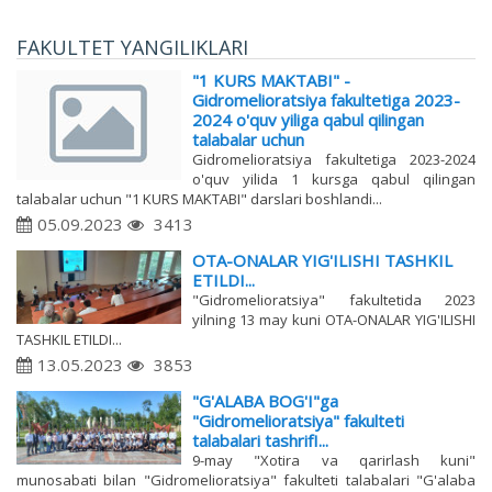
FAKULTET YANGILIKLARI
"1 KURS MAKTABI" -
Gidromelioratsiya fakultetiga 2023-
2024 o'quv yiliga qabul qilingan
talabalar uchun
Gidromelioratsiya fakultetiga 2023-2024
o'quv yilida 1 kursga qabul qilingan
talabalar uchun "1 KURS MAKTABI" darslari boshlandi...
05.09.2023
3413
OTA-ONALAR YIG'ILISHI TASHKIL
ETILDI...
"Gidromelioratsiya" fakultetida 2023
yilning 13 may kuni OTA-ONALAR YIG'ILISHI
TASHKIL ETILDI...
13.05.2023
3853
"G'ALABA BOG'I"ga
"Gidromelioratsiya" fakulteti
talabalari tashrifI...
9-may "Xotira va qarirlash kuni"
munosabati bilan "Gidromelioratsiya" fakulteti talabalari "G'alaba