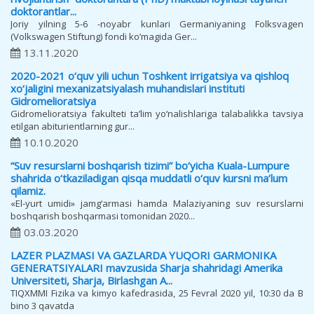
doktorantlar...
Joriy yilning 5-6 -noyabr kunlari Germaniyaning Folksvagen
(Volkswagen Stiftung) fondi koʼmagida Ger...
13.11.2020
2020-2021 o‘quv yili uchun Toshkent irrigatsiya va qishloq
xo‘jaligini mexanizatsiyalash muhandislari instituti
Gidromelioratsiya
Gidromelioratsiya fakulteti ta’lim yo‘nalishlariga talabalikka tavsiya
etilgan abiturientlarning gur...
10.10.2020
“Suv resurslarni boshqarish tizimi” bo‘yicha Kuala-Lumpure
shahrida o‘tkaziladigan qisqa muddatli o‘quv kursni ma’lum
qilamiz.
«El-yurt umidi» jamg‘armasi hamda Malaziyaning suv resurslarni
boshqarish boshqarmasi tomonidan 2020...
03.03.2020
LAZER PLAZMASI VA GAZLARDA YUQORI GARMONIKA
GENERATSIYALARI mavzusida Sharja shahridagi Amerika
Universiteti, Sharja, Birlashgan A...
TIQXMMI Fizika va kimyo kafedrasida, 25 Fevral 2020 yil, 10:30 da B
bino 3 qavatda