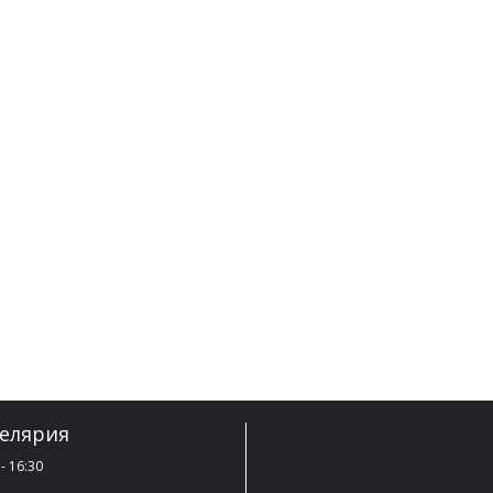
елярия
- 16:30