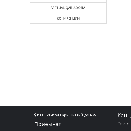
VIRTUAL QABULXONA
КОНФРЕНЦИИ
Канц
г.Ташкент ул Кари Ниязий дом-39
Приемная:
08:30 