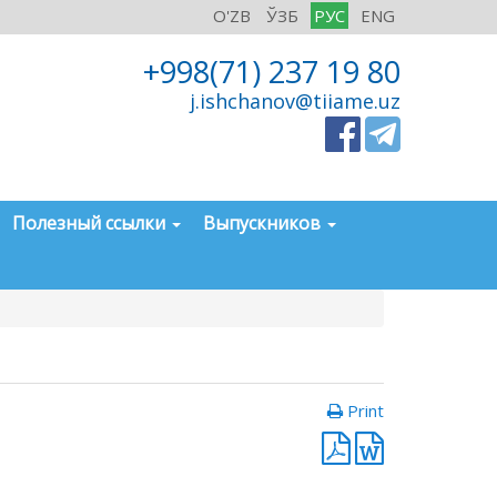
O'ZB
ЎЗБ
РУС
ENG
+998(71) 237 19 80
j.ishchanov@tiiame.uz
Полезный ссылки
Выпускников
Print